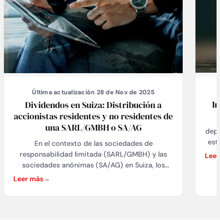
Última actualización 28 de Nov de 2025
Im
Dividendos en Suiza: Distribución a
accionistas residentes y no residentes de
una SARL/GMBH o SA/AG
depe
est
En el contexto de las sociedades de
físi
responsabilidad limitada (SARL/GMBH) y las
Leer
e
sociedades anónimas (SA/AG) en Suiza, los
r
dividendos representan la parte de los
Leer más
exi
beneficios distribuidos a los accionistas. Los
L
dividendos suelen distribuirse tras la
p
aprobación de los estados financieros anuales
me
de la empresa en la junta general de accionistas