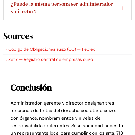
el órgano supremo de la SA: fija la estrategia,
respectiva, pero se rigen por disposiciones
¿Puede la misma persona ser administrador
supervisa a la dirección y nombra y revoca al
distintas del Código de Obligaciones y se
y director?
director. El director ejecuta la gestión diaria por
inscriben con títulos diferentes en el registro
Sí. En las PME suizas es habitual que un miembro
delegación y responde ante el consejo.
mercantil.
Sources
del consejo de administración asuma también la
dirección ejecutiva (administrador delegado). La
Código de Obligaciones suizo (CO) — Fedlex
acumulación de funciones no elimina los deberes
de diligencia y lealtad ni la responsabilidad
Zefix — Registro central de empresas suizo
personal asociada a cada cargo.
Conclusión
Administrador, gerente y director designan tres
funciones distintas del derecho societario suizo,
con órganos, nombramientos y niveles de
responsabilidad diferentes. Si su sociedad necesita
un representante local para cumplir con los arts. 718