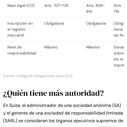
Base legal (CO)
Arts. 707-726
Arts. 809-
Arts. 7
814
718
Inscripción en
Obligatoria
Obligatoria
Obligat
el registro
tiene 
mercantil
de firm
Nivel de
Máximo
Máximo
Elevado
responsabilidad
subord
los órg
supre
Fuente: Código de Obligaciones suizo (CO).
¿Quién tiene más autoridad?
En Suiza, el administrador de una sociedad anónima (SA)
y el gerente de una sociedad de responsabilidad limitada
(SARL) se consideran los órganos ejecutivos supremos de