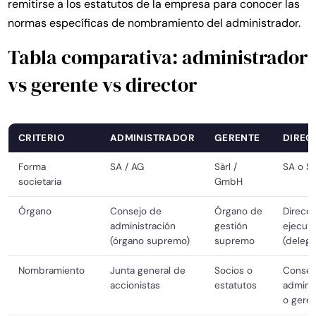
remitirse a los estatutos de la empresa para conocer las
normas específicas de nombramiento del administrador.
Tabla comparativa: administrador
vs gerente vs director
CRITERIO
ADMINISTRADOR
GERENTE
DIREC
Forma
SA / AG
Sàrl /
SA o Sà
societaria
GmbH
Órgano
Consejo de
Órgano de
Direcci
administración
gestión
ejecuti
(órgano supremo)
supremo
(deleg
Nombramiento
Junta general de
Socios o
Consej
accionistas
estatutos
adminis
o gere