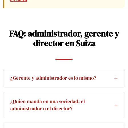
FAQ: administrador, gerente y
director en Suiza
¿Gerente y administrador es lo mismo?
No. En el derecho suizo, el administrador es
miembro del consejo de administración de una
¿Quién manda en una sociedad: el
sociedad anónima (SA), mientras que el gerente es
administrador o el director?
el órgano de gestión de una Sàrl. Ambos son
El administrador. El consejo de administración es
órganos supremos de su forma societaria