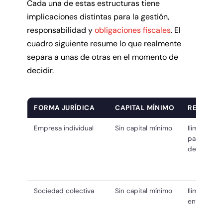
Cada una de estas estructuras tiene
implicaciones distintas para la gestión,
responsabilidad y
obligaciones fiscales
. El
cuadro siguiente resume lo que realmente
separa a unas de otras en el momento de
decidir.
FORMA JURÍDICA
CAPITAL MÍNIMO
RESPONSA
Empresa individual
Sin capital mínimo
Ilimitada, s
patrimonio
del titular
Sociedad colectiva
Sin capital mínimo
Ilimitada y 
entre los s