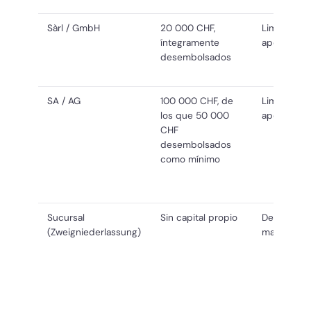
Sàrl / GmbH
20 000 CHF,
Limitada a 
íntegramente
aportación 
desembolsados
SA / AG
100 000 CHF, de
Limitada a 
los que 50 000
aportación 
CHF
desembolsados
como mínimo
Sucursal
Sin capital propio
De la soci
(Zweigniederlassung)
matriz extr