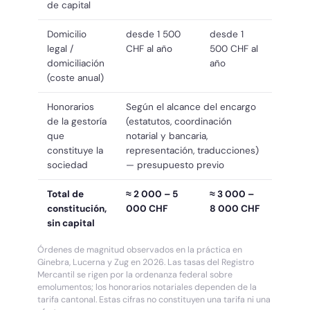
de capital
Domicilio
desde 1 500
desde 1
legal /
CHF al año
500 CHF al
domiciliación
año
(coste anual)
Honorarios
Según el alcance del encargo
de la gestoría
(estatutos, coordinación
que
notarial y bancaria,
constituye la
representación, traducciones)
sociedad
— presupuesto previo
Total de
≈ 2 000 – 5
≈ 3 000 –
constitución,
000 CHF
8 000 CHF
sin capital
Órdenes de magnitud observados en la práctica en
Ginebra, Lucerna y Zug en 2026. Las tasas del Registro
Mercantil se rigen por la ordenanza federal sobre
emolumentos; los honorarios notariales dependen de la
tarifa cantonal. Estas cifras no constituyen una tarifa ni una