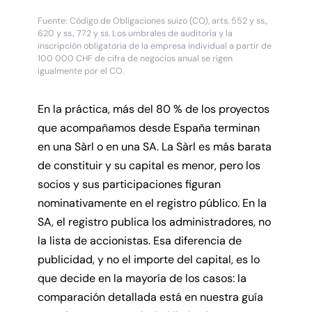
Fuente: Código de Obligaciones suizo (CO), arts. 552 y ss.,
620 y ss., 772 y ss. Los umbrales de auditoría y la
inscripción obligatoria de la empresa individual a partir de
100 000 CHF de cifra de negocios anual se rigen
igualmente por el CO.
En la práctica, más del 80 % de los proyectos
que acompañamos desde España terminan
en una Sàrl o en una SA. La Sàrl es más barata
de constituir y su capital es menor, pero los
socios y sus participaciones figuran
nominativamente en el registro público. En la
SA, el registro publica los administradores, no
la lista de accionistas. Esa diferencia de
publicidad, y no el importe del capital, es lo
que decide en la mayoría de los casos: la
comparación detallada está en nuestra guía