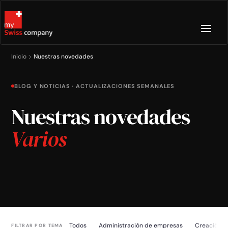
Inicio
Nuestras novedades
BLOG Y NOTICIAS · ACTUALIZACIONES SEMANALES
Nuestras novedades
Varios
Todos
Administración de empresas
Creación d
FILTRAR POR TEMA