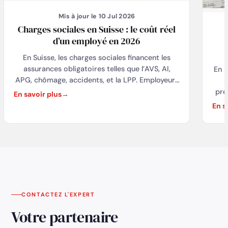
Mis à jour le 10 Jul 2026
Charges sociales en Suisse : le coût réel
d’un employé en 2026
En Suisse, les charges sociales financent les
assurances obligatoires telles que l’AVS, AI,
En 2
APG, chômage, accidents, et la LPP. Employeurs
s
et employés partagent les cotisations,
pré
En savoir plus
généralement calculées en pourcentage du
à
En s
salaire brut, avec des taux variables selon les
risques et l’âge. Une simulation des charges
mi
sociales permet d’estimer précisément les
o
coûts pour l’employeur et le salaire net pour
l’employé, tout en respectant la législation
ref
cantonale et fédérale. Ce processus est
de
essentiel pour une gestion salariale conforme et
m
optimisée.
CONTACTEZ L'EXPERT
Votre partenaire
spéc
ain