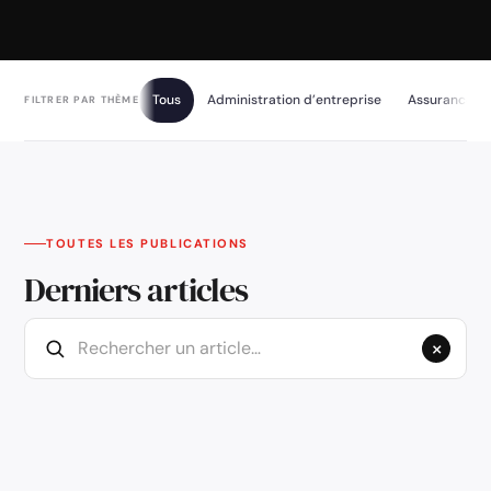
Tous
Administration d’entreprise
Assurances e
FILTRER PAR THÈME
TOUTES LES PUBLICATIONS
Derniers articles
×