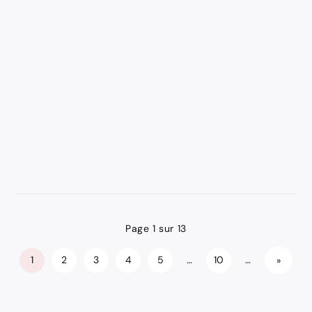
Externaliser sa comptabilité en Suisse consiste à confier
tout ou partie de votre tenue comptable, de vos
décomptes TVA et de votre gestion des salaires à une
fiduciaire, plutôt...
Page 1 sur 13
1
2
3
4
5
…
10
…
»