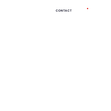
atuits
Notre actualité
FR
CONTACT