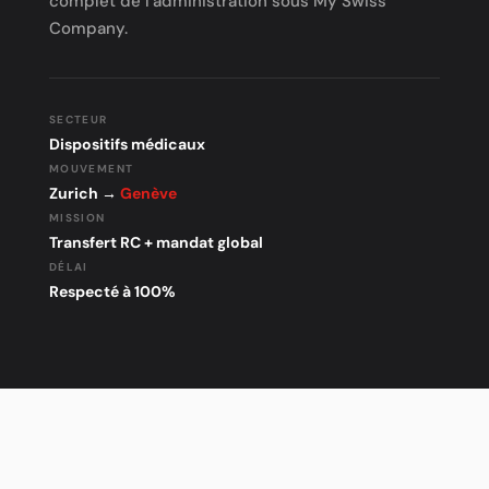
complet de l’administration sous My Swiss
Company.
SECTEUR
Dispositifs médicaux
MOUVEMENT
Zurich →
Genève
MISSION
Transfert RC + mandat global
DÉLAI
Respecté à 100%