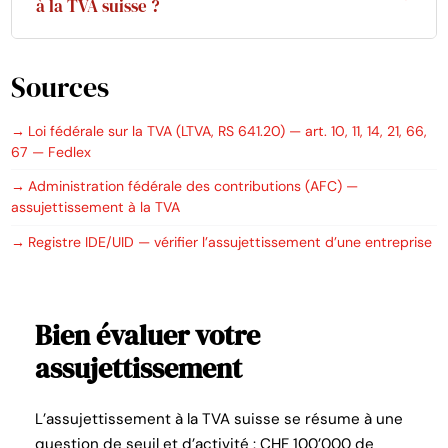
à la TVA suisse ?
de clients B2B. Il implique en contrepartie de tenir
Oui, dès CHF 100’000 de chiffre d’affaires mondial
des décomptes périodiques.
Sources
si elle fournit des prestations en Suisse. Sans siège
en Suisse, elle doit désigner un représentant fiscal
Loi fédérale sur la TVA (LTVA, RS 641.20) — art. 10, 11, 14, 21, 66,
établi sur le territoire (art. 67 LTVA).
67 — Fedlex
Administration fédérale des contributions (AFC) —
assujettissement à la TVA
Registre IDE/UID — vérifier l’assujettissement d’une entreprise
Bien évaluer votre
assujettissement
L’assujettissement à la TVA suisse se résume à une
question de seuil et d’activité : CHF 100’000 de