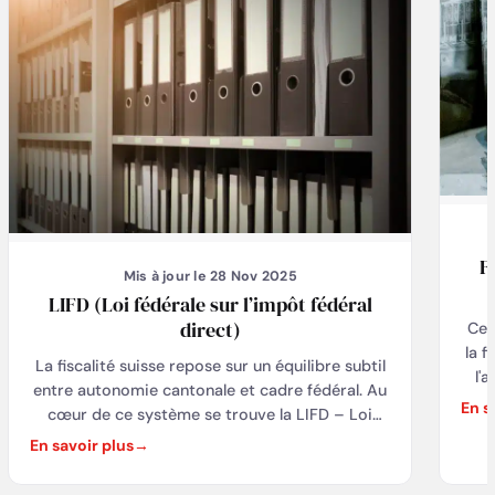
F
Mis à jour le 28 Nov 2025
LIFD (Loi fédérale sur l’impôt fédéral
direct)
Cet
la f
La fiscalité suisse repose sur un équilibre subtil
l'
entre autonomie cantonale et cadre fédéral. Au
f
En s
cœur de ce système se trouve la LIFD – Loi
r
fédérale sur l’impôt fédéral direct. Elle définit les
En savoir plus
Swi
règles qui encadrent la perception de l’impôt
sout
fédéral sur le revenu des personnes physiques