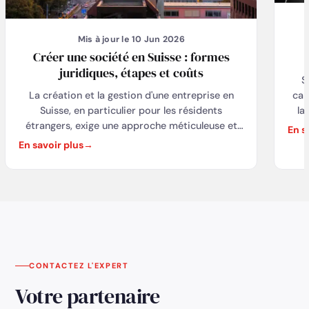
Mis à jour le 10 Jun 2026
Créer une société en Suisse : formes
juridiques, étapes et coûts
S
cap
La création et la gestion d'une entreprise en
la
Suisse, en particulier pour les résidents
troi
étrangers, exige une approche méticuleuse et
En s
experte. Cela implique de jongler avec divers
En savoir plus
con
aspects, allant de la structure juridique à la
gestion financière, en passant par la conformité
réglementaire et fiscale. Heureusement, des
partenaires spécialisés comme MY SWISS
COMPANY offrent une assistance complète
pour chaque étape du processus, assurant ainsi
le succès et la conformité des entreprises sur le
marché suisse.
CONTACTEZ L'EXPERT
Votre partenaire