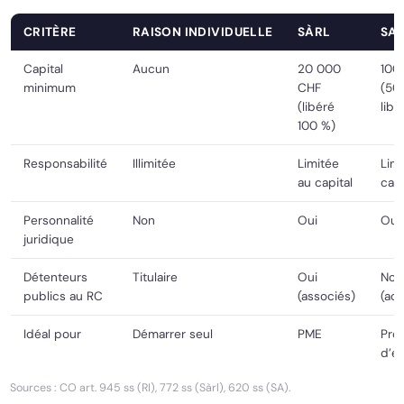
CRITÈRE
RAISON INDIVIDUELLE
SÀRL
SA
Capital
Aucun
20 000
100
minimum
CHF
(50
(libéré
libé
100 %)
Responsabilité
Illimitée
Limitée
Limi
au capital
capi
Personnalité
Non
Oui
Oui
juridique
Détenteurs
Titulaire
Oui
Non
publics au RC
(associés)
(act
Idéal pour
Démarrer seul
PME
Proj
d’e
Sources : CO art. 945 ss (RI), 772 ss (Sàrl), 620 ss (SA).