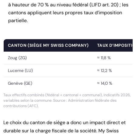
à hauteur de 70 % au niveau fédéral (LIFD art. 20) ; les
cantons appliquent leurs propres taux d’imposition
partielle.
CANTON (SIÈGE MY SWISS COMPANY)
TAUX D’IMPOSITIO
Zoug (ZG)
≈ 11,8 %
Lucerne (LU)
≈ 12,2 %
Genève (GE)
≈ 14,0 %
Taux effectifs combinés (fédéral + cantonal + communal), indicatifs 2026,
variables selon la commune. Source : Administration fédérale des
contributions (AFC).
Le choix du canton de siège a donc un impact direct et
durable sur la charge fiscale de la société. My Swiss