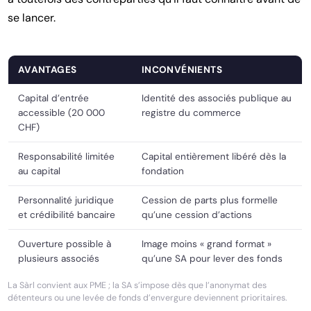
se lancer.
AVANTAGES
INCONVÉNIENTS
Capital d’entrée
Identité des associés publique au
accessible (20 000
registre du commerce
CHF)
Responsabilité limitée
Capital entièrement libéré dès la
au capital
fondation
Personnalité juridique
Cession de parts plus formelle
et crédibilité bancaire
qu’une cession d’actions
Ouverture possible à
Image moins « grand format »
plusieurs associés
qu’une SA pour lever des fonds
La Sàrl convient aux PME ; la SA s’impose dès que l’anonymat des
détenteurs ou une levée de fonds d’envergure deviennent prioritaires.