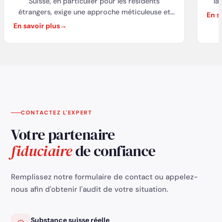
la
Suisse, en particulier pour les résidents
troi
étrangers, exige une approche méticuleuse et
En s
experte. Cela implique de jongler avec divers
En savoir plus
con
aspects, allant de la structure juridique à la
gestion financière, en passant par la conformité
réglementaire et fiscale. Heureusement, des
partenaires spécialisés comme MY SWISS
COMPANY offrent une assistance complète
pour chaque étape du processus, assurant ainsi
le succès et la conformité des entreprises sur le
marché suisse.
CONTACTEZ L'EXPERT
Votre partenaire
fiduciaire
de confiance
Remplissez notre formulaire de contact ou appelez-
nous afin d'obtenir l'audit de votre situation.
Substance suisse réelle