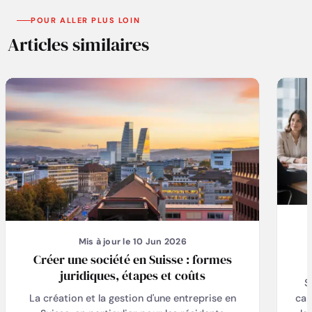
POUR ALLER PLUS LOIN
Articles similaires
Mis à jour le 10 Jun 2026
Créer une société en Suisse : formes
juridiques, étapes et coûts
S
cap
La création et la gestion d'une entreprise en