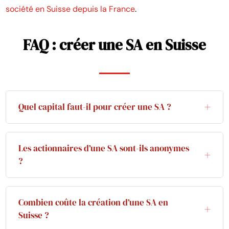
société en Suisse depuis la France
.
FAQ : créer une SA en Suisse
Quel capital faut-il pour créer une SA ?
Une SA exige un capital-actions de 100 000 CHF,
dont au moins 50 000 CHF libérés à la fondation
Les actionnaires d’une SA sont-ils anonymes
(et au minimum 20 % de la valeur nominale de
?
chaque action). Le solde reste dû et peut être
Vis-à-vis du public, oui : les actionnaires ne
appelé ultérieurement par la société.
figurent pas au registre du commerce,
Combien coûte la création d’une SA en
contrairement aux associés d’une Sàrl. La société
Suisse ?
tient toutefois un registre des actions interne, et