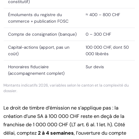
constitutif)
Émoluments du registre du
≈ 400 – 800 CHF
commerce + publication FOSC
Compte de consignation (banque)
0 – 300 CHF
Capital-actions (apport, pas un
100 000 CHF, dont 50
coût)
000 libérés
Honoraires fiduciaire
Sur devis
(accompagnement complet)
Montants indicatifs 2026, variables selon le canton et la complexité du
dossier.
Le droit de timbre d’émission ne s’applique pas : la
création d’une SA à 100 000 CHF reste en deçà de la
franchise de 1 000 000 CHF (LT art. 6 al. 1 let. h). Côté
délai, comptez
2 à 4 semaines
, l’ouverture du compte