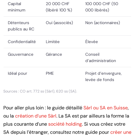
Capital
20 000 CHF
100 000 CHF (50
minimum
(libéré 100 %)
000 libérés)
Détenteurs
Oui (associés)
Non (actionnaires)
publics au RC
Confidentialité
Limitée
Élevée
Gouvernance
Gérance
Conseil
d’administration
Idéal pour
PME
Projet d’envergure,
levée de fonds
Sources : CO art. 772 ss (Sàrl), 620 ss (SA).
Pour aller plus loin : le guide détaillé
Sàrl ou SA en Suisse
,
ou la
création d’une Sàrl
. La SA est par ailleurs la forme la
plus courante d’une
société holding
. Si vous créez votre
SA depuis l’étranger, consultez notre guide pour
créer une