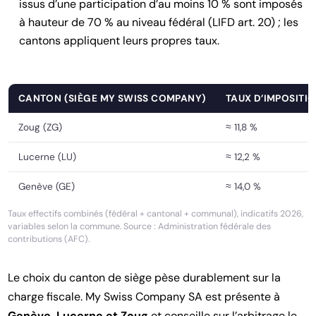
issus d’une participation d’au moins 10 % sont imposés
à hauteur de 70 % au niveau fédéral (LIFD art. 20) ; les
cantons appliquent leurs propres taux.
CANTON (SIÈGE MY SWISS COMPANY)
TAUX D’IMPOSITIO
Zoug (ZG)
≈ 11,8 %
Lucerne (LU)
≈ 12,2 %
Genève (GE)
≈ 14,0 %
Taux effectifs combinés (fédéral + cantonal + communal), indicatifs 2026,
variables selon la commune. Source : Administration fédérale des
contributions (AFC).
Le choix du canton de siège pèse durablement sur la
charge fiscale. My Swiss Company SA est présente à
Genève, Lucerne et Zoug
et conseille sur l’arbitrage le