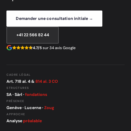
Demander une consultation initiale →
+41 22 566 82 44
4.7/5
sur 34 avis Google
CADRE LÉGAL
Art. 718 al. 4 &
814 al. 3 CO
STRUCTURES
SA · Sàrl ·
fondations
PRÉSENCE
Genève · Lucerne ·
Zoug
APPROCHE
Analyse
préalable