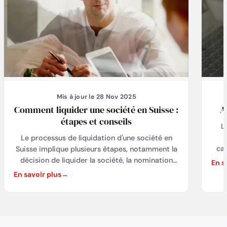
Mis à jour le 28 Nov 2025
Comment liquider une société en Suisse :
A
étapes et conseils
L
l
Le processus de liquidation d'une société en
cap
Suisse implique plusieurs étapes, notamment la
décision de liquider la société, la nomination
En s
cou
d'un liquidateur, la préparation de l'inventaire,
En savoir plus
le
l'évaluation des actifs et passifs, la réalisation
des actifs, le paiement des dettes et la
a
distribution éventuelle d'excédents aux
actionnaires ou aux associés. Le liquidateur
d'a
doit agir de manière professionnelle et