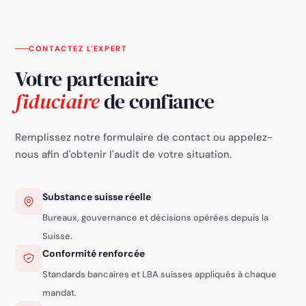
l'a
transparente, en conformité avec la législation
suisse en vigueur, afin d'éviter toute
responsabilité personnelle et tout risque pour
CONTACTEZ L'EXPERT
les actionnaires ou les associés de la société.
Votre partenaire
fiduciaire
de confiance
Remplissez notre formulaire de contact ou appelez-
nous afin d'obtenir l'audit de votre situation.
Substance suisse réelle
Bureaux, gouvernance et décisions opérées depuis la
Suisse.
Conformité renforcée
Standards bancaires et LBA suisses appliqués à chaque
mandat.